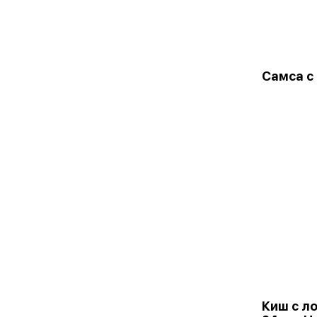
Самса с
Киш с л