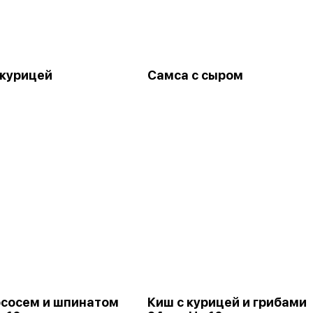
 курицей
Самса с сыром
ососем и шпинатом
Киш с курицей и грибами