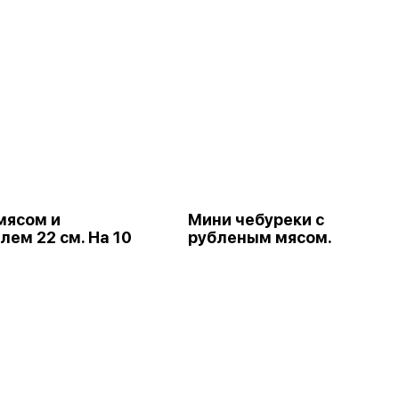
мясом и
Мини чебуреки с
лем 22 см. На 10
рубленым мясом.