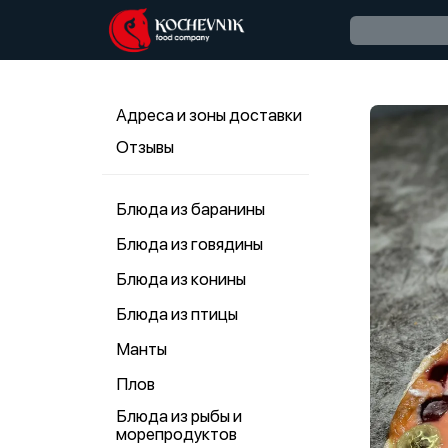
Адреса и зоны доставки
Отзывы
Блюда из баранины
Блюда из говядины
Блюда из конины
Блюда из птицы
Манты
Плов
Блюда из рыбы и
морепродуктов