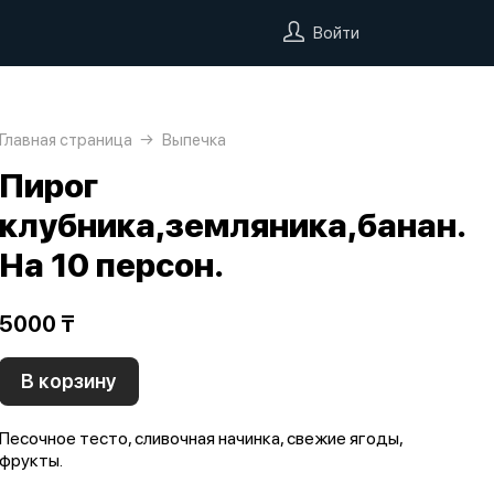
Войти
Главная страница
Выпечка
Пирог
клубника,земляника,банан.
На 10 персон.
5000 ₸
В корзину
Песочное тесто, сливочная начинка, свежие ягоды,
фрукты.