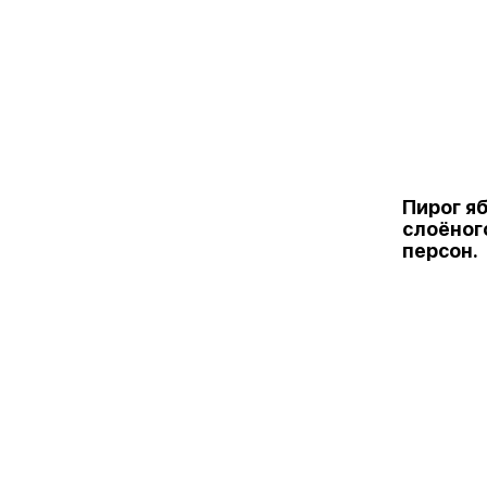
Пирог я
слоёног
персон.