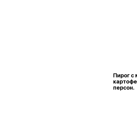
Пирог с 
картофе
персон.