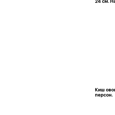
24 см. Н
Киш ово
персон.