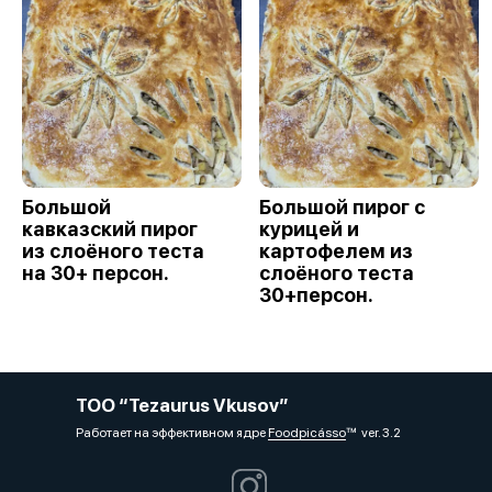
Большой
Большой пирог с
кавказский пирог
курицей и
из слоёного теста
картофелем из
на 30+ персон.
слоёного теста
30+персон.
ТОО “Tezaurus Vkusov”
Работает на эффективном ядре
Foodpicásso
ver. 3.2