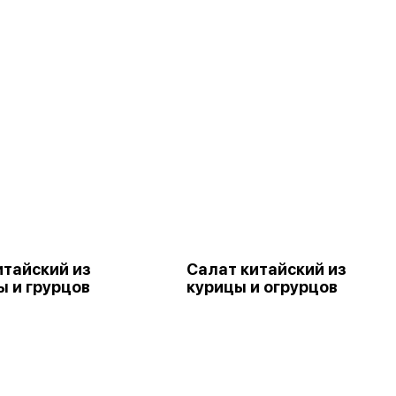
итайский из
Салат китайский из
ы и грурцов
курицы и огрурцов