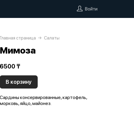
Войти
Главная страница
Салаты
Мимоза
6500 ₸
В корзину
Сардины консервированные, картофель,
морковь, яйцо, майонез.