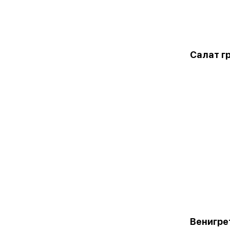
Салат г
Венигре