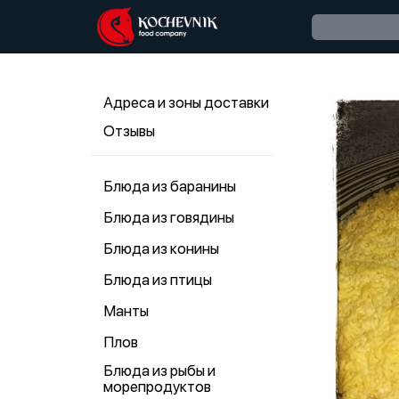
Адреса и зоны доставки
Отзывы
Блюда из баранины
Блюда из говядины
Блюда из конины
Блюда из птицы
Манты
Плов
Блюда из рыбы и
морепродуктов