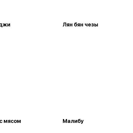
 джи
Лян бян чезы
с мясом
Малибу