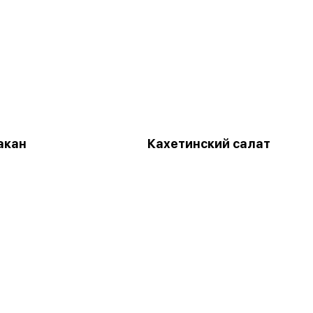
акан
Кахетинский салат