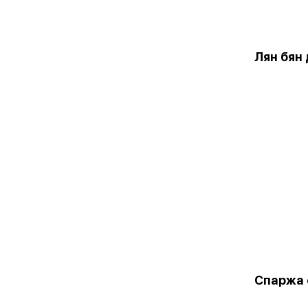
Лян бян
Спаржа 