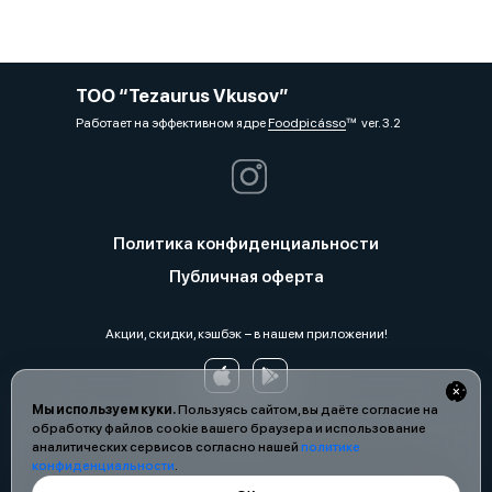
ТОО “Tezaurus Vkusov”
Работает на эффективном ядре
Foodpicásso
ver. 3.2
Политика конфиденциальности
Публичная оферта
Акции, скидки, кэшбэк − в нашем приложении!
Мы используем куки.
Пользуясь сайтом, вы даёте согласие на
обработку файлов cookie вашего браузера и использование
аналитических сервисов согласно нашей
политике
конфиденциальности
.