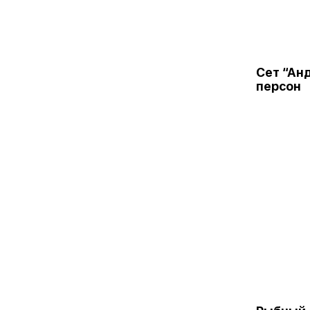
Сет “Ан
персон