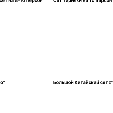
сет на 8-10 персон
Сет Тирияки на 10 персон
ио”
Большой Китайский сет #