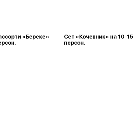
ассорти «Береке»
Сет «Кочевник» на 10-15
ерсон.
персон.