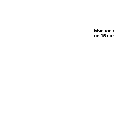
Мясное 
на 15+ п