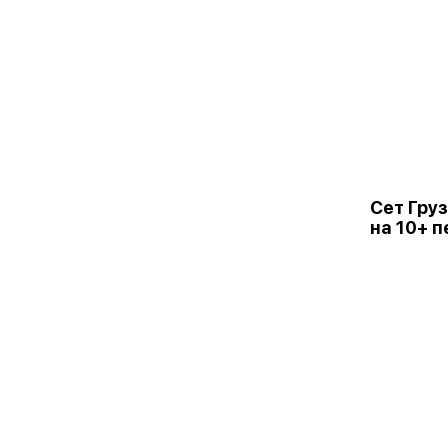
Сет Гру
на 10+ 