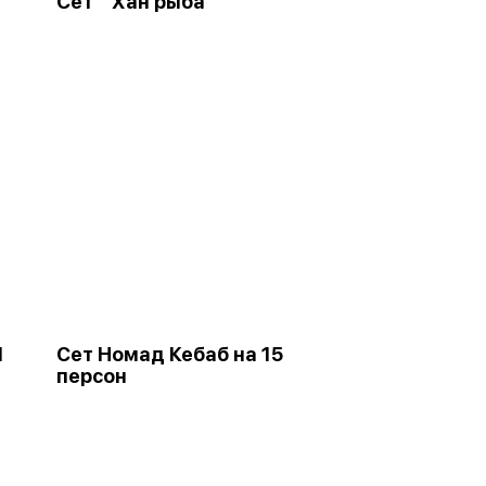
Сет “ Хан рыба”
1
Сет Номад Кебаб на 15
персон