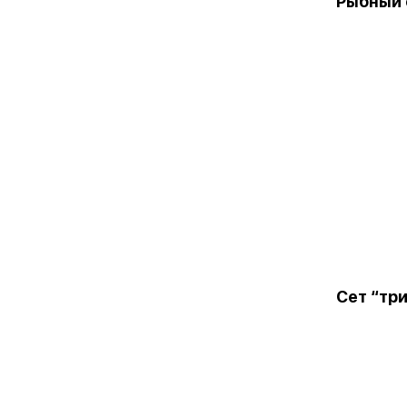
Рыбный 
Сет “тр