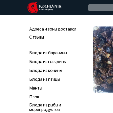
Адреса и зоны доставки
Отзывы
Блюда из баранины
Блюда из говядины
Блюда из конины
Блюда из птицы
Манты
Плов
Блюда из рыбы и
морепродуктов