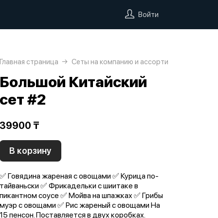
Войти
Главная страница
Сеты на компанию и ассорти
Большой Китайский
сет #2
39900 ₸
В корзину
✅ Говядина жареная с овощами ✅ Курица по-
тайваньски ✅ Фрикадельки с шиитаке в
пикантном соусе ✅ Мойва на шпажках ✅ Грибы
муэр с овощами ✅ Рис жареный с овощами На
15 пенсон. Поставляется в двух коробках.