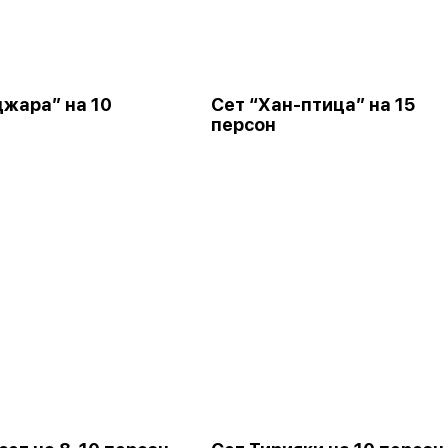
джара” на 10
Сет “Хан-птица” на 15
персон