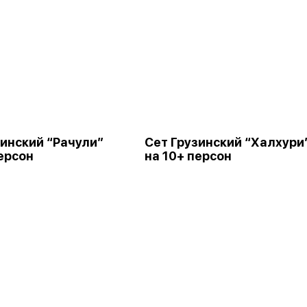
зинский “Рачули”
Сет Грузинский “Халхури
персон
на 10+ персон