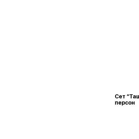
Сет “Та
персон