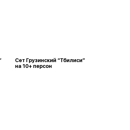
”
Сет Грузинский “Тбилиси”
на 10+ персон